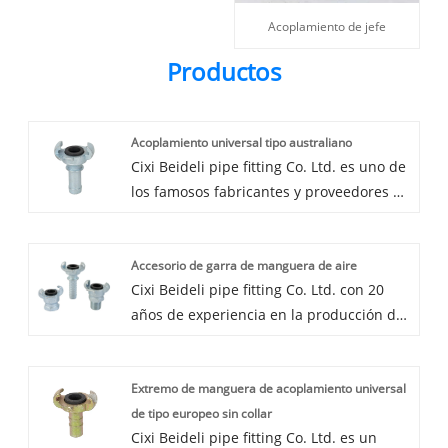
Acoplamiento de jefe
Productos
Acoplamiento universal tipo australiano
Cixi Beideli pipe fitting Co. Ltd. es uno de
los famosos fabricantes y proveedores de
acoplamientos universales de tipo
australiano de China. Nuestra fábrica se
Accesorio de garra de manguera de aire
especializa en la fabricación de
Cixi Beideli pipe fitting Co. Ltd. con 20
acoplamientos universales de tipo
años de experiencia en la producción de
americano. Tenemos una fábrica de
accesorios de garra para manguera de
fundición y una fábrica de mecanizado,
aire, podemos suministrar una amplia
el área de piso es de aproximadamente
Extremo de manguera de acoplamiento universal
gama de accesorios de garra para
8000 sp.m. Cixi Beideli pipe fitting Co.
de tipo europeo sin collar
manguera de aire. Servicio profesional
Ltd. estará ubicada en Cixi Zhejiang,
Cixi Beideli pipe fitting Co. Ltd. es un
de posventa, deseando cooperar.
cerca del puerto de Ningbo y el puerto