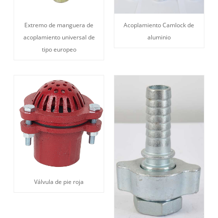
Extremo de manguera de
Acoplamiento Camlock de
acoplamiento universal de
aluminio
tipo europeo
Válvula de pie roja