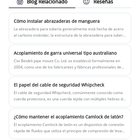
Blog Relacionado
Reseñas
incendios y llaves para hidrantes con 20
invitamos a venga a nuestra fábrica para
momento.
años de experiencia. Nuestras 189 llaves
comprar el acoplamiento de chorro de
contra incendios y llaves para hidrantes
arena de nailon más vendido, de bajo
Cómo instalar abrazaderas de manguera
fabricadas con material de acero al
precio y de alta calidad. Esperamos
La abrazadera para tubería generalmente está hecha de acero
carbono con tecnología de fundición a la
cooperar con usted.
al carbono estándar, la estructura de la abrazadera para tubería
es simple, hermosa, duradera, conveniente para el desmontaje
cera perdida, por lo que nuestras llaves
y el ensamblaje, la abrazadera para tubería de plástico tiene
inglesas y para hidrantes tienen buenas
Acoplamiento de garra universal tipo australiano
una reducción de vibración única, atenuación de sonido,
Calidad. Y también tenemos buen precio.
absorción de sonido, resistencia a la abrasión y otras ventajas,
Cixi Beideli pipe mount Co. Ltd. se estableció formalmente en
Esperamos cooperar con usted.
la parte superior y La abrazadera inferior se puede cambiar por
2004, como uno de los fabricantes y fábricas profesionales de
el diseño del sistema hidráulico. Selección de tubería de
acoplamientos de garra universal tipo A de China, Australia.
colocación.
Aquí hay información sobre nuestro acoplamiento de garras
El papel del cable de seguridad Whipcheck
universal tipo australiano.
El cable de seguridad Whipcheck, comúnmente conocido como
cuerda protectora, es una cuerda tejida con múltiples hebras de
cable de acero, conocida por su textura resistente y excelente
resistencia a la tracción.
¿Cómo mantener el acoplamiento Camlock de latón?
El acoplamiento Camlock de latón es un dispositivo de conexión
rápida de fluidos que utiliza el principio de compresión de leva
excéntrica. El núcleo de su mantenimiento es garantizar la