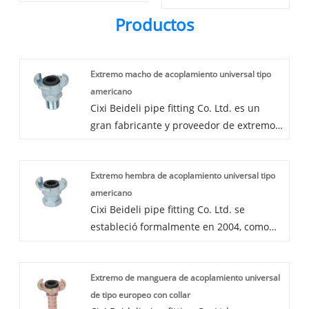
Productos
Extremo macho de acoplamiento universal tipo
americano
Cixi Beideli pipe fitting Co. Ltd. es un
gran fabricante y proveedor de extremo
macho de acoplamiento universal de tipo
estadounidense en China. Llevamos más
Extremo hembra de acoplamiento universal tipo
de 20 años en la abrazadera de
americano
manguera y el acoplamiento de
Cixi Beideli pipe fitting Co. Ltd. se
manguera. Nuestros productos tienen
estableció formalmente en 2004, como
una buena ventaja de precio y cubren la
uno de los fabricantes profesionales de
mayoría de los mercados europeos y
extremos hembra de acoplamiento
americanos. Estamos esperando
Extremo de manguera de acoplamiento universal
universal de tipo estadounidense de
construir una relación a largo plazo con
de tipo europeo con collar
China y fábrica de extremos hembra de
usted.